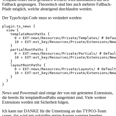
Fallback gesprungen. Theoretisch sind hier auch mehrere Fallback-
Pfade möglich, welche absteigend durchlaufen werden.
Der TypoScript-Code muss so verändert werden:
plugin.tx_news {

  view {

    templateRootPaths {

      0 = EXT:news/Resources/Private/Templates/ # Defau
      10 = EXT:ext_key/Resources/Private/Extensions/New
    }

    partialRootPaths {

      0 = EXT:news/Resources/Private/Partials/ # Defaul
      10 = EXT:ext_key/Resources/Private/Extensions/New
    }

    layoutRootPaths {

      0 = EXT:news/Resources/Private/Layouts/ # Default
      10 = EXT:ext_key/Resources/Private/Extensions/New
    }

  }

}
News und Powermail sind einige der von mir getesteten Extensions,
die bereits für templateRootPaths umgerüstet sind. Viele weitere
Extensions werden mit Sicherheit folgen.
Ich kann nur DANKE für die Umsetzung an das TYPO3-Team
sagen, das wird mir zukünftig einige Sorgen weniger bereiten.