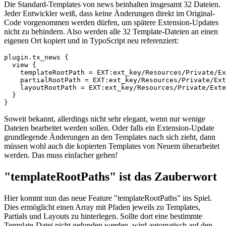
Die Standard-Templates von news beinhalten insgesamt 32 Dateien.
Jeder Entwickler weiß, dass keine Änderungen direkt im Original-
Code vorgenommen werden dürfen, um spätere Extension-Updates
nicht zu behindern. Also werden alle 32 Template-Dateien an einen
eigenen Ort kopiert und in TypoScript neu referenziert:
plugin.tx_news {

  view {

    templateRootPath = EXT:ext_key/Resources/Private/Ex
    partialRootPath = EXT:ext_key/Resources/Private/Ext
    layoutRootPath = EXT:ext_key/Resources/Private/Exte
  }

}
Soweit bekannt, allerdings nicht sehr elegant, wenn nur wenige
Dateien bearbeitet werden sollen. Oder falls ein Extension-Update
grundlegende Änderungen an den Templates nach sich zieht, dann
müssen wohl auch die kopierten Templates von Neuem überarbeitet
werden. Das muss einfacher gehen!
"templateRootPaths" ist das Zauberwort
Hier kommt nun das neue Feature "templateRootPaths" ins Spiel.
Dies ermöglicht einen Array mit Pfaden jeweils zu Templates,
Partials und Layouts zu hinterlegen. Sollte dort eine bestimmte
Template-Datei nicht gefunden werden, wird automatisch auf den