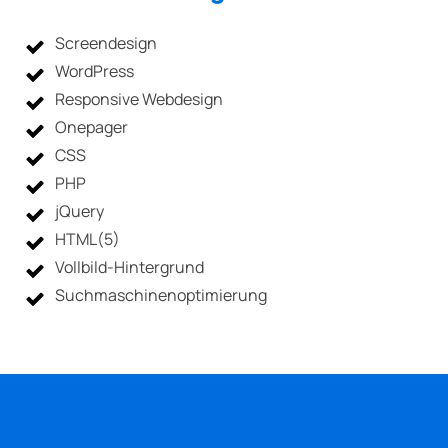
Screendesign
WordPress
Responsive Webdesign
Onepager
CSS
PHP
jQuery
HTML(5)
Vollbild-Hintergrund
Suchmaschinenoptimierung
Sagen Sie Hallo
Gefällt Ihnen meine Arbeit?