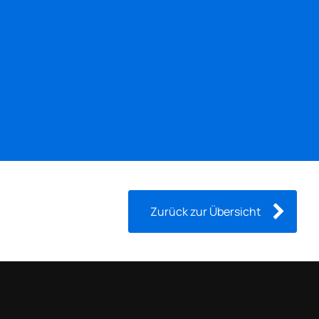
Dann melden Sie sich bei mir und wir besprechen
zusammen Ihr nächstes Web-Projekt...
Finden Sie mich
Patrick Fiedorowicz
Kontaktieren Sie mich!
Burgerweg 23
84339
Unterdietfurt
Deutschland
Zurück zur Übersicht
Made with love © 2026
FiedoMedia Webagentur
|
Impressum
|
Datenschutz
|
Cookie-Einstellung